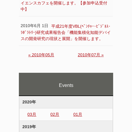
イエンスカフェを開催します。【参加申込受付
中】
2010年6月 1日
平成21年度VBL(ﾍﾞﾝﾁｬｰ･ﾋﾞｼﾞﾈｽ･
ﾗﾎﾞﾗﾄﾘｰ)研究成果報告会「機能集積化知能デバイ
スの開発研究の現状と展開」を開催します。
« 2010年05月
2010年07月 »
Events
2020年
03月
02月
01月
2019年