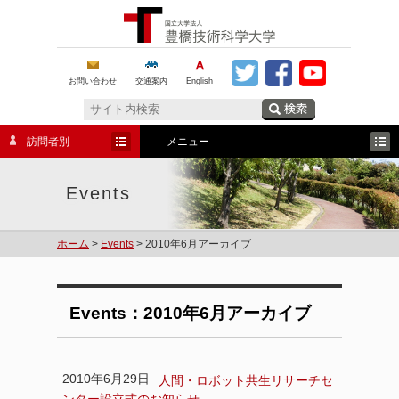
お問い合わせ
交通案内
English
訪問者別
メニュー
Events
ホーム
>
Events
> 2010年6月アーカイブ
Events：2010年6月アーカイブ
2010年6月29日
人間・ロボット共生リサーチセ
ンター設立式のお知らせ