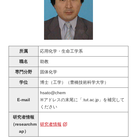
所属
応用化学・生命工学系
職名
助教
専門分野
固体化学
学位
博士（工学）（豊橋技術科学大学）
hsato@chem
E-mail
※アドレスの末尾に「.tut.ac.jp」を補完して
ください
研究者情報
（researchm
研究者情報
ap）