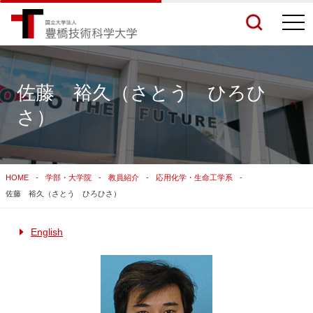
togg
navi
佐藤 裕久（さとう ひろひ
さ）
検索結果をもっと見る
関連サイトすべてを検索する
HOME
学部・大学院
教員紹介
応用化学・生命工学系
佐藤 裕久（さとう ひろひさ）
English