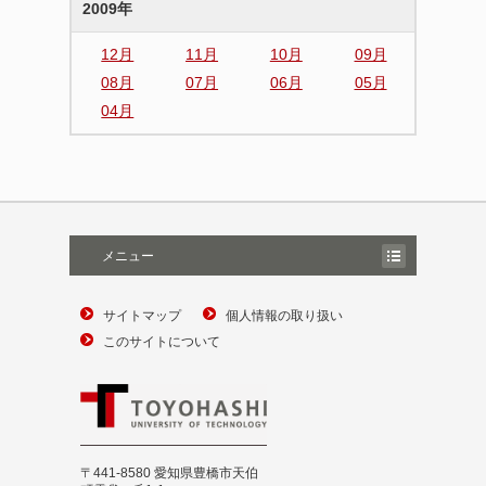
2009年
12月
11月
10月
09月
08月
07月
06月
05月
04月
メニュー
サイトマップ
個人情報の取り扱い
このサイトについて
〒441-8580 愛知県豊橋市天伯