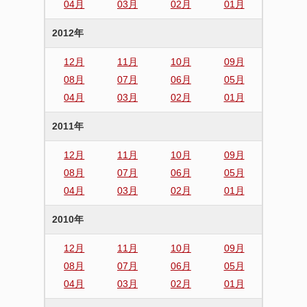
04月
03月
02月
01月
2012年
12月
11月
10月
09月
08月
07月
06月
05月
04月
03月
02月
01月
2011年
12月
11月
10月
09月
08月
07月
06月
05月
04月
03月
02月
01月
2010年
12月
11月
10月
09月
08月
07月
06月
05月
04月
03月
02月
01月