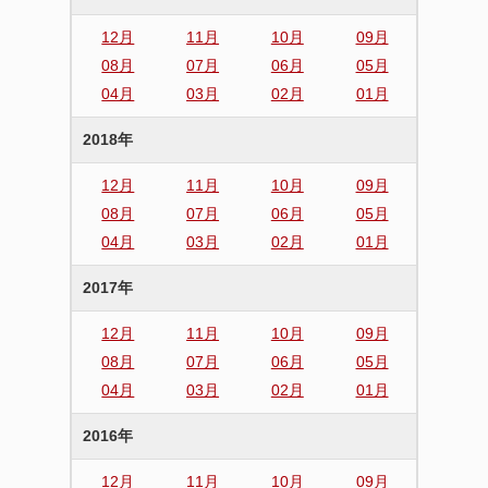
12月
11月
10月
09月
08月
07月
06月
05月
04月
03月
02月
01月
2018年
12月
11月
10月
09月
08月
07月
06月
05月
04月
03月
02月
01月
2017年
12月
11月
10月
09月
08月
07月
06月
05月
04月
03月
02月
01月
2016年
12月
11月
10月
09月