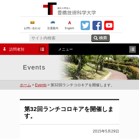
お問い合わせ
交通案内
English
訪問者別
メニュー
Events
ホーム
>
Events
> 第32回ランチコロキアを開催します。
第32回ランチコロキアを開催しま
す。
2015年5月29日