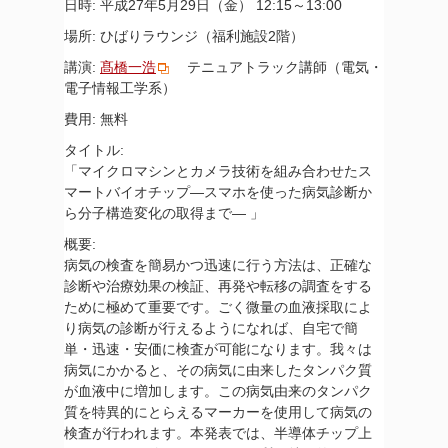
日時: 平成27年5月29日（金） 12:15～13:00
場所: ひばりラウンジ（福利施設2階）
講演:
髙橋一浩
テニュアトラック講師（電気・
電子情報工学系）
費用: 無料
タイトル:
「マイクロマシンとカメラ技術を組み合わせたス
マートバイオチップ―スマホを使った病気診断か
ら分子構造変化の取得まで― 」
概要:
病気の検査を簡易かつ迅速に行う方法は、正確な
診断や治療効果の検証、再発や転移の調査をする
ために極めて重要です。ごく微量の血液採取によ
り病気の診断が行えるようになれば、自宅で簡
単・迅速・安価に検査が可能になります。我々は
病気にかかると、その病気に由来したタンパク質
が血液中に増加します。この病気由来のタンパク
質を特異的にとらえるマーカーを使用して病気の
検査が行われます。本発表では、半導体チップ上