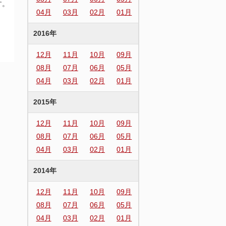
す。
04月
03月
02月
01月
2016年
12月
11月
10月
09月
08月
07月
06月
05月
04月
03月
02月
01月
2015年
12月
11月
10月
09月
08月
07月
06月
05月
04月
03月
02月
01月
2014年
12月
11月
10月
09月
08月
07月
06月
05月
04月
03月
02月
01月