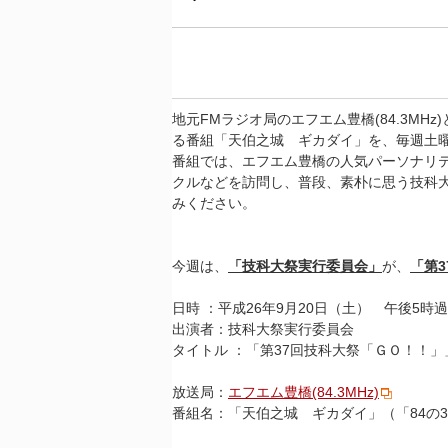
地元FMラジオ局のエフエム豊橋(84.3M
る番組「天伯之城 ギカダイ」を、毎週土
番組では、エフエム豊橋の人気パーソナリ
クルなどを訪問し、普段、素朴に思う技科
みください。
今週は、
「技科大祭実行委員会」
が、
「第
日時 ：平成26年9月20日（土） 午後5時
出演者：技科大祭実行委員会
タイトル ：「第37回技科大祭「ＧＯ！！」
放送局：
エフエム豊橋(84.3MHz)
番組名：「天伯之城 ギカダイ」（「84の3