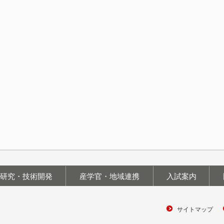
研究・技術開発
産学官・地域連携
入試案内
サイトマップ