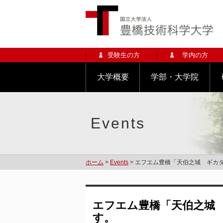
受験生の方
学内の方
大学概要
学部・大学院
Events
ホーム
>
Events
> エフエム豊橋「天伯之城 ギカ
エフエム豊橋「天伯之城
す。