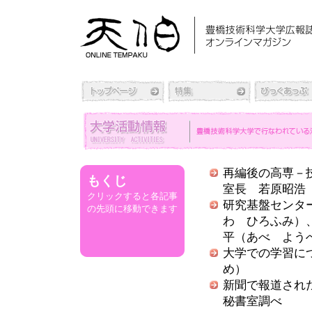
再編後の高専－
もくじ
室長 若原昭浩
クリックすると各記事
研究基盤センタ
の先頭に移動できます
わ ひろふみ）
平（あべ よう
大学での学習に
め）
新聞で報道された
秘書室調べ