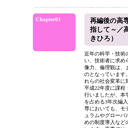
Chapter01
再編後の高
指して～／
きひろ）
近年の科学・技術
い、技術者に求め
像力、倫理観は、
のとなっています
れらの社会変革に
平成22年度に課程
行いましたが、本
を占める3年次編
専においても、モ
ュラムやグローバ
めの制度導入など