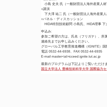
小島 史夫 氏（一般財団法人海外産業人材育
○講演
下大澤 祐二 氏（一般財団法人海外産業人材
○パネル・ディスカッション
HIDA特別技術顧問 小島氏、HIDA理事 下
申込み:
参加ご希望の方は、氏名（フリガナ）、所属
連絡先までお申し込みください。
グローバル工学教育推進機構（IGNITE）国
電話 0532-44-6938、FAX 0532-44-6935
E-mail master<at>icceed.ignite.tut.ac.jp
最新のプログラムは下記よりご覧いただけ
国立大学法人 豊橋技術科学大学 国際協力