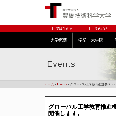
受験生の方
学内の方
大学概要
学部・大学院
Events
ホーム
>
Events
> グローバル工学教育推進機構（I
グローバル工学教育推進機構
開催します。