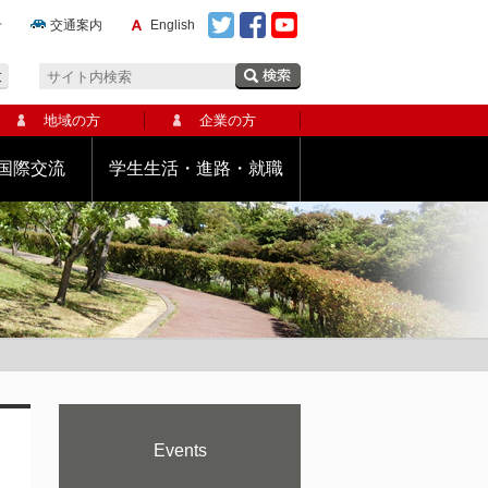
せ
交通案内
English
大
地域の方
企業の方
国際交流
学生生活・進路・就職
Events