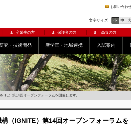
お問い合わ
文字サイズ
小
中
卒業生の方
保護者の方
高専の方
研究・技術開発
産学官・地域連携
入試案内
GNITE）第14回オープンフォーラムを開催します。
（IGNITE）第14回オープンフォーラムを