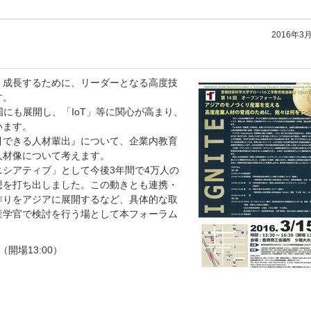
2016年3
・成長するために、リーダーとなる高度技
す。
途上国にも展開し、「IoT」等に関心が高まり、
います。
引できる人材輩出』について、企業内教育
人材像について考えます。
シアティブ」として今後3年間で4万人の
想を打ち出しました。この動きとも連携・
作りをアジアに展開するなど、具体的な取
産学官で検討を行う場として本フォーラム
0（開場13:00）