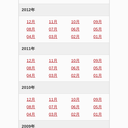
2012年
12月
11月
10月
09月
08月
07月
06月
05月
04月
03月
02月
01月
2011年
12月
11月
10月
09月
08月
07月
06月
05月
04月
03月
02月
01月
2010年
12月
11月
10月
09月
08月
07月
06月
05月
04月
03月
02月
01月
2009年