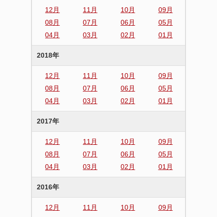
12月
11月
10月
09月
08月
07月
06月
05月
04月
03月
02月
01月
2018年
12月
11月
10月
09月
08月
07月
06月
05月
04月
03月
02月
01月
2017年
12月
11月
10月
09月
08月
07月
06月
05月
04月
03月
02月
01月
2016年
12月
11月
10月
09月