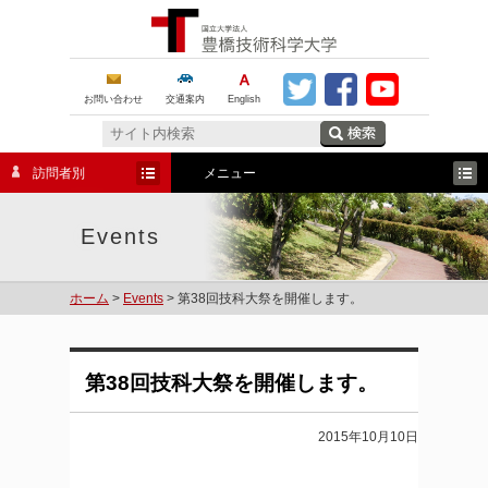
お問い合わせ
交通案内
English
訪問者別
メニュー
Events
ホーム
>
Events
> 第38回技科大祭を開催します。
第38回技科大祭を開催します。
2015年10月10日