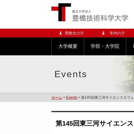
受験生の方
学内の方
大学概要
学部・大学院
Events
ホーム
>
Events
> 第145回東三河サイエンスカフ
第145回東三河サイエン