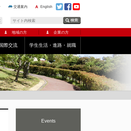
せ
交通案内
English
大
地域の方
企業の方
国際交流
学生生活・進路・就職
Events