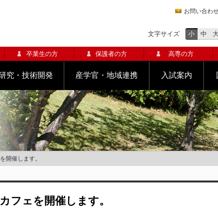
お問い合わ
文字サイズ
小
中
卒業生の方
保護者の方
高専の方
研究・技術開発
産学官・地域連携
入試案内
ェを開催します。
スカフェを開催します。