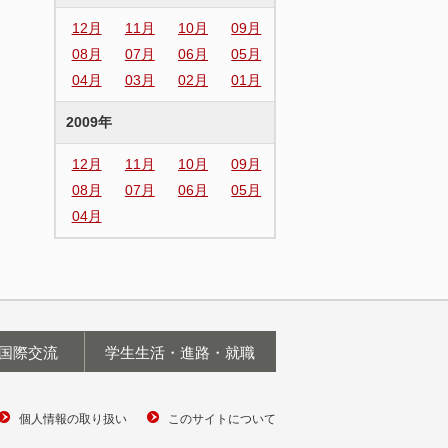
12月
11月
10月
09月
08月
07月
06月
05月
04月
03月
02月
01月
2009年
12月
11月
10月
09月
08月
07月
06月
05月
04月
国際交流
学生生活・進路・就職
個人情報の取り扱い
このサイトについて