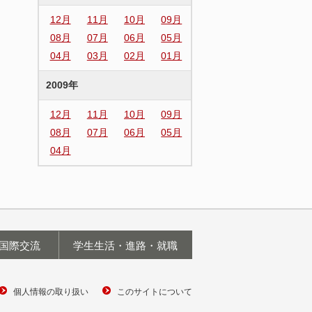
12月
11月
10月
09月
08月
07月
06月
05月
04月
03月
02月
01月
2009年
12月
11月
10月
09月
08月
07月
06月
05月
04月
国際交流
学生生活・進路・就職
個人情報の取り扱い
このサイトについて