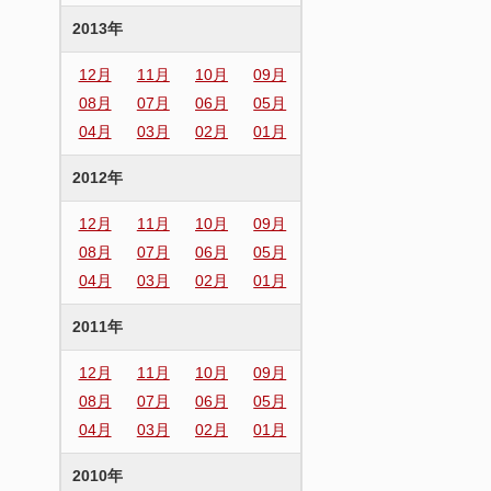
2013年
12月
11月
10月
09月
08月
07月
06月
05月
04月
03月
02月
01月
2012年
12月
11月
10月
09月
08月
07月
06月
05月
04月
03月
02月
01月
2011年
12月
11月
10月
09月
08月
07月
06月
05月
04月
03月
02月
01月
2010年