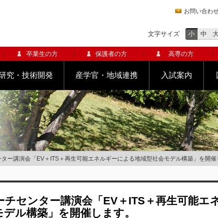
お問い合わ
文字サイズ
小
中
卒業生の方
保護者の方
高専の方
研究・技術開発
産学官・地域連携
入試案内
ンター講演会「EV＋ITS＋再生可能エネルギーによる地域型社会モデル構築」を開催
チセンター講演会「EV＋ITS＋再生可能エ
モデル構築」を開催します。