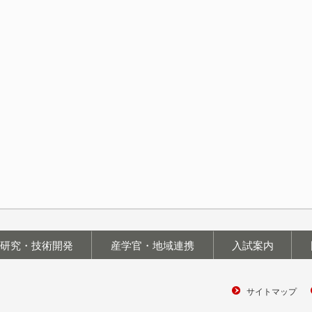
研究・技術開発
産学官・地域連携
入試案内
サイトマップ