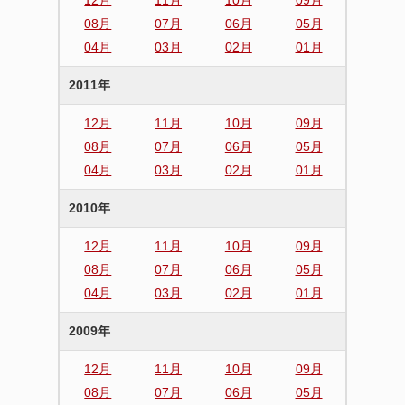
08月
07月
06月
05月
04月
03月
02月
01月
2011年
12月
11月
10月
09月
08月
07月
06月
05月
04月
03月
02月
01月
2010年
12月
11月
10月
09月
08月
07月
06月
05月
04月
03月
02月
01月
2009年
12月
11月
10月
09月
08月
07月
06月
05月