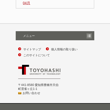
04月
メニュー
サイトマップ
個人情報の取り扱い
このサイトについて
〒441-8580 愛知県豊橋市天伯
町雲雀ヶ丘1-1
お問い合わせ