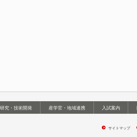
研究・技術開発
産学官・地域連携
入試案内
サイトマップ