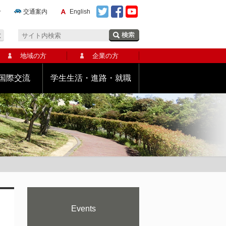
せ
交通案内
English
大
地域の方
企業の方
国際交流
学生生活・進路・就職
を
Events