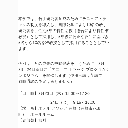
本学では、若手研究者育成のためにテニュアトラ
ックの制度を導入し、国際公募により10名の若手
研究者を、任期5年の特任助教（場合により特任准
教授）として採用し、5年後に公正な評価に基づき
5名から10名を准教授として採用することとしてい
ます。
今回は、その成果の中間発表を行うために、2月
23、24日両日に「テニュア トラック プログラムシ
ンポジウム」を開催します（使用言語は英語で、
同時通訳の予定はありません）。
【日 時】2月23日（木）13:30～17:20
24日（金） 9:15～15:00
【場 所】ホテル アソシア 豊橋（豊橋市花田
町） ボールルーム
【参加費】無料