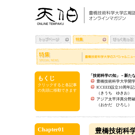
「技術科学の知」－新た
もくじ
豊橋技術科学大学開学
クリックすると各記事
ICCEED設立10
の先頭に移動できます
（きうち ゆきお）
アジア太平洋異分野融
（おかだ ひろし）
Chapter01
豊橋技術科