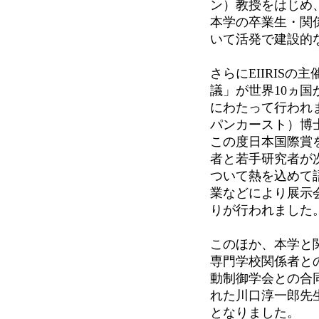
ン）教授をはじめ
本学の卒業生・関
いて活発で建設的
さらにEIIRIS
議」が世界10ヵ国
にわたって行われまし
パンカースト）博士やウ
この度日本国際賞
者と若手研究者が
ついて熱を込めて
業などにより展示
りが行われました
このほか、本学と
専門学校関係者と
動制御学会との合
れた川口淳一郎先
となりました。