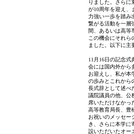
りました。さらに東
が10周年を迎え、
力強い一歩を踏み
繋がる活動を一層
間、あるいは高等
この機会にそれら
ました。以下に主
11月16日の記念
会には国内外から
お迎えし、私が本
の歩みとこれから
長式辞として述べ
議院議員の他、公
席いただけなかっ
高等教育局長、豊
お祝いのメッセー
き、さらに本学に
設いただいたオー