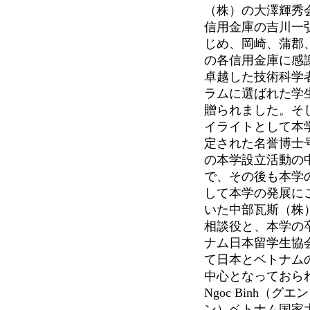
（株）の大澤輝秀
信用金庫の吉川一
じめ、岡崎、蒲郡
の各信用金庫に感
卓越した技術科学
ラムに選ばれた学
贈られました。そ
イライトとして本
定された名誉博士号
の本学設立活動の
で、その後も本学
して本学の発展に
いた中部瓦斯（株
相談役と、本学の
ナム日本留学生協
て日本とベトナム
中心となっておられる
Ngoc Binh（グ
ン）ベトナム国家