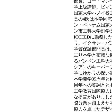
部長、ヨー・マレ
学上級講師、ビィ
国家大学ハノイ校
長の4氏は本学同
ン・ベトナム国家
ン市工科大学副学
ICCEEDに勤務
り、イクサン・バ
学質保証部門長は、
亘り本学と密接な
るバンドン工科大
シア）のキーパー
学にゆかりの深い
本学開学35周年とIC
周年への賀詞とと
工学教育国際協力
な提言がありまし
際分業を踏まえた
協力を通じたデザ