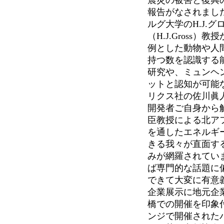
報告がなされまし
ルグ大学のH.J.グ
（H.J.Gross）
例とした動物や人
持つ数を認識する
研究や、ミュンヘン工
ットと認知が可能
リクス社の佐川眞人
開発者ご自身から
臣教授による北アフ
を通したエネルギ
きる我々が直面す
みが網羅されてい
ば専門的な話題に
できて大変に有意
企業展示に地元企
橋での開催を印象
ンジで開催された