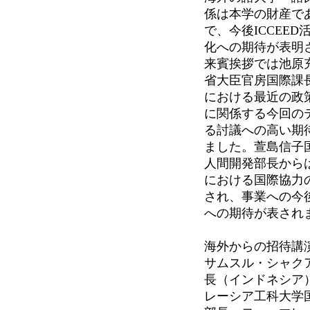
係は本学の財産で
で、今後ICCEE
化への期待が表明
来賓挨拶では池原
省大臣官房国際課
における最近の政
に関係する今回の
る討議への高い期
ました。萱島信子
人間開発部長から
における国際協力
され、事業への今
への期待が表され
海外からの招待講
サムスル・シャク
長（インドネシア
レーシア工科大学