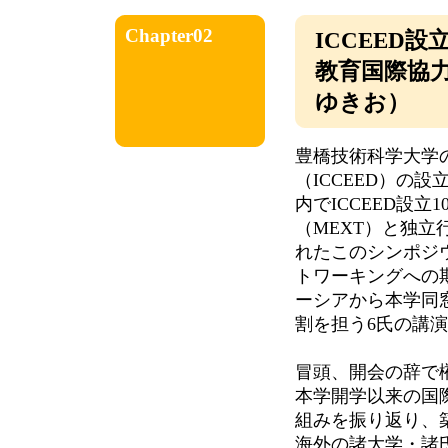
Chapter02
ICCEED
教育国際協
ゆきお）
豊橋技術科学大学
（ICCEED）の
内でICCEED設
（MEXT）と独立
れたこのシンポジ
トワーキングへの
ーシアから本学同
割を担う6氏の講
冒頭、開会の辞で
本学開学以来の国
組みを振り返り、
海外の諸大学・諸