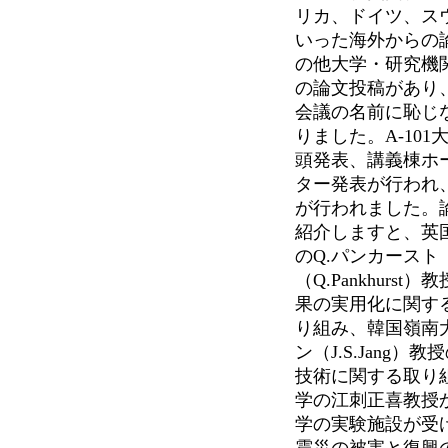
リカ、ドイツ、ス
いった海外からの
の他大学・研究機
の論文投稿があり
会議の名前に恥じ
りました。A-10
頭発表、講義棟ホ
ター発表が行われ
が行われました。
紹介しますと、英
のQ.パンカースト
（Q.Pankhurst
果の実用化に関す
り組み、韓国嶺南大
ン（J.S.Jang）
技術に関する取り
学の江刺正喜教授
学の実験施設が受
震災の被害と復興