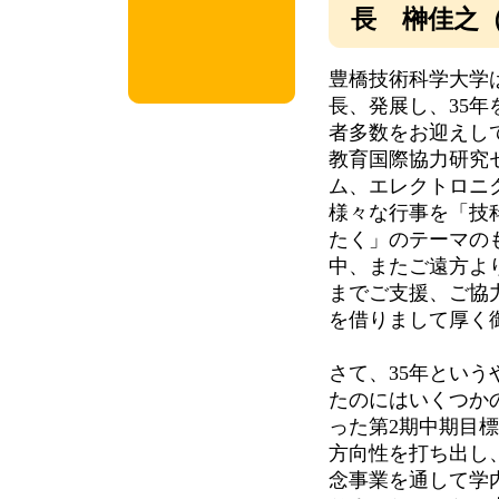
長 榊佳之
豊橋技術科学大学は
長、発展し、35年
者多数をお迎えし
教育国際協力研究セ
ム、エレクトロニク
様々な行事を「技
たく」のテーマの
中、またご遠方よ
までご支援、ご協
を借りまして厚く
さて、35年とい
たのにはいくつか
った第2期中期目
方向性を打ち出し
念事業を通して学