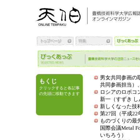
男女共同参画の
もくじ
共同参画担当）、
クリックすると各記事
ロシアのロボコ
の先頭に移動できます
新一（すずき し
新しくなった技
第27回（平成2
ものづくりの最
国際会議Metal 
いちろう）