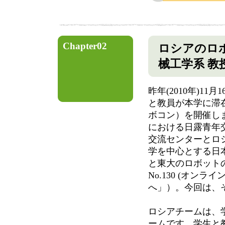
Chapter02
ロシアのロ
械工学系 教
昨年(2010年)1
と教員が本学に滞
ボコン）を開催し
における日露青年
交流センターとロ
学を中心とする日
と東大のロボット
No.130 (オン
へ」
）。今回は、
ロシアチームは、学
ームです。学生と