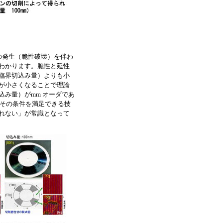
の発生（脆性破壊）を伴わ
わかります。脆性と延性
臨界切込み量）よりも小
が小さくなることで理論
み量）がmm オーダであ
はその条件を満足できる技
れない」が常識となって