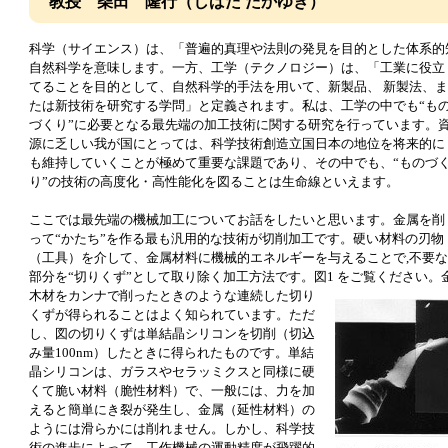
教授 柴田 隆行（しばた たかゆき）
科学（サイエンス）は、「普遍的真理や法則の発見を目的とした体系的
自然科学を意味します。一方、工学（テクノロジー）は、「工業に役立
てることを目的として、自然科学的手法を用いて、新製品、 新製法、ま
たは新技術を研究する学問」と定義されます。私は、工学の中でも“も
づくり”に必要となる最先端の加工技術に関する研究を行っています。
源に乏しい我が国にとっては、科学技術創造立国日本の地位を将来的に
も維持していくことが極めて重要な課題であり、その中でも、“ものづ
り”の技術の高度化・高性能化を図ることは生命線といえます。
ここでは最先端の機械加工についてお話をしたいと思います。金属を削
って“かたち”を作る最も汎用的な技術が切削加工です。硬い材料の刃物
（工具）を介して、金属材料に機械的エネルギーを与えることで,不要な
部分を“切りくず”として取り除く加工方法です。図1 をご覧ください。
木材をカンナで削ったときのような連続した切り
くずが得られることはよく知られています。ただ
し、図の切りくずは単結晶シリコンを切削（切込
み量100nm）したときに得られたものです。単結
晶シリコンは、ガラスやセラッミクスと同様に硬
くて脆い材料（脆性材料）で、一般には、力を加
えると簡単にき裂が発生し、金属（延性材料）の
ようには滑らかには削れません。しかし、科学技
術の進歩によって、工作機械の運動精度が飛躍的