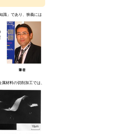
知識」であり、
狭義には
の
資
く
金属材料の切
削加工では、