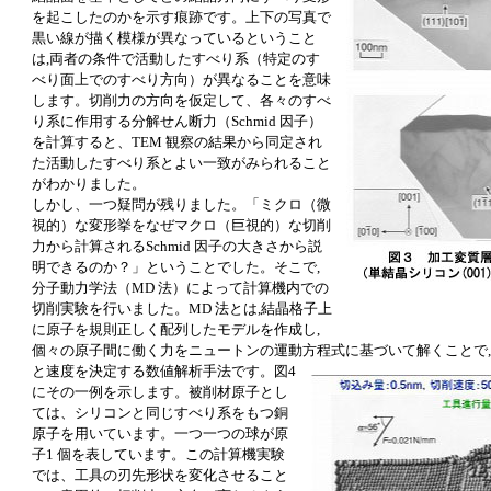
を起こしたのかを示す痕跡です。上下の写真で
黒い線が描く模様が異なっているということ
は,両者の条件で活動したすべり系（特定のす
べり面上でのすべり方向）が異なることを意味
します。切削力の方向を仮定して、各々のすべ
り系に作用する分解せん断力（Schmid 因子）
を計算すると、TEM 観察の結果から同定され
た活動したすべり系とよい一致がみられること
がわかりました。
しかし、一つ疑問が残りました。「ミクロ（微
視的）な変形挙をなぜマクロ（巨視的）な切削
力から計算されるSchmid 因子の大きさから説
明できるのか？」ということでした。そこで,
分子動力学法（MD 法）によって計算機内での
切削実験を行いました。MD 法とは,結晶格子上
に原子を規則正しく配列したモデルを作成し,
個々の原子間に働く力をニュートンの運動方程式に基づいて解くことで
と速
度を決定する数値解析手法です。図4
にその一例を示します。被削材原子とし
ては、シリコンと同じすべり系をもつ銅
原子を用いています。一つ一つの球が原
子1 個を表しています。この計算機実験
では、工具の刃先形状を変化させること