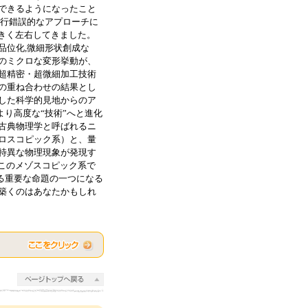
できるようになったこと
試行錯誤的なアプローチに
きく左右してきました。
品位化,微細形状創成な
のミクロな変形挙動が、
超精密・超微細加工技術
の重ね合わせの結果とし
した科学的見地からのア
より高度な“技術”へと進化
古典物理学と呼ばれるニ
ロスコピック系）と、量
特異な物理現象が発現す
このメゾスコピック系で
ける重要な命題の一つになる
築くのはあなたかもしれ