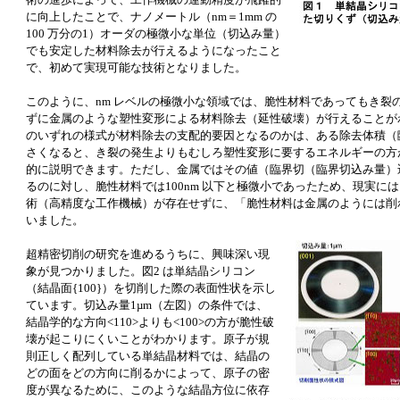
に向上したことで、ナノメートル（nm＝1mm の
100 万分の1）オーダの極微小な単位（切込み量）
でも安定した材料除去が行えるようになったこと
で、初めて実現可能な技術となりました。
このように、nm レベルの極微小な領域では、脆性材料であってもき裂
ずに金属のような塑性変形による材料除去（延性破壊）が行えることが
のいずれの様式が材料除去の支配的要因となるのかは、ある除去体積（
さくなると、き裂の発生よりもむしろ塑性変形に要するエネルギーの方
的に説明できます。ただし、金属ではその値（臨界切（臨界切込み量）込
るのに対し、脆性材料では100nm 以下と極微小であったため、現実に
術（高精度な工作機械）が存在せずに、「脆性材料は金属のようには削
いました。
超精密切削の研究を進めるうちに、興味深い現
象が見つかりました。図2 は単結晶シリコン
（結晶面{100}）を切削した際の表面性状を示し
ています。切込み量1µm（左図）の条件では、
結晶学的な方向<110>よりも<100>の方が脆性破
壊が起こりにくいことがわかります。原子が規
則正しく配列している単結晶材料では、結晶の
どの面をどの方向に削るかによって、原子の密
度が異なるために、このような結晶方位に依存