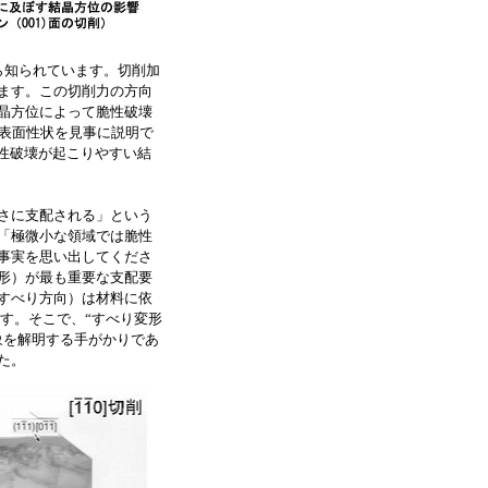
ら知られています。切削加
ます。この切削力の方向
晶方位によって脆性破壊
た表面性状を見事に説明で
脆性破壊が起こりやすい結
さに支配される」という
「極微小な領域では脆性
事実を思い出してくださ
形）が最も重要な支配要
すべり方向）は材料に依
ます。そこで、“すべり変形
象を解明する手がかりであ
た。