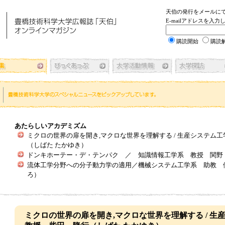
天伯の発行をメールに
E-mailアドレスを入
購読開始
購読
あたらしいアカデミズム
ミクロの世界の扉を開き,マクロな世界を理解する / 生産システム
（しばた たかゆき）
ドンキホーテー・デ・テンパク ／ 知識情報工学系 教授 関野
流体工学分野への分子動力学の適用／機械システム工学系 助教 
ろ）
ミクロの世界の扉を開き,マクロな世界を理解する / 