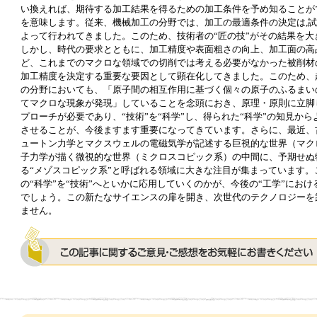
い換えれば、期待する加工結果を得るための加工条件を予め知ることが
を意味します。従来、機械加工の分野では、加工の最適条件の決定は,
よって行われてきました。このため、技術者の“匠の技”がその結果を大
しかし、時代の要求とともに、加工精度や表面粗さの向上、加工面の高
ど、これまでのマクロな領域での切削では考える必要がなかった被削材
加工精度を決定する重要な要因として顕在化してきました。このため、
の分野においても、「原子間の相互作用に基づく個々の原子のふるまい
てマクロな現象が発現」していることを念頭におき、原理・原則に立脚
プローチが必要であり、“技術”を“科学”し、得られた“科学”の知見から
させることが、今後ますます重要になってきています。さらに、最近、
ュートン力学とマクスウェルの電磁気学が記述する巨視的な世界（マク
子力学が描く微視的な世界（ミクロスコピック系）の中間に、予期せぬ
る“メゾスコピック系”と呼ばれる領域に大きな注目が集まっています。
の“科学”を“技術”へといかに応用していくのかが、今後の“工学”にお
でしょう。この新たなサイエンスの扉を開き、次世代のテクノロジーを
ません。