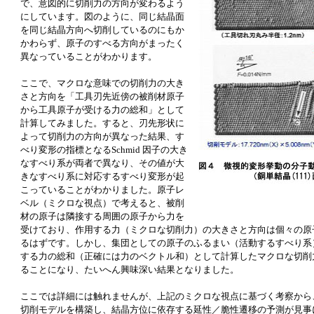
で、意図的に切削力の方向が変わるよう
にしています。図のように、同じ結晶面
を同じ結晶方向へ切削しているのにもか
かわらず、原子のすべる方向がまったく
異なっていることがわかります。
ここで、マクロな意味での切削力の大き
さと方向を「工具刃先近傍の被削材原子
から工具原子が受ける力の総和」として
計算してみました。すると、刃先形状に
よって切削力の方向が異なった結果、す
べり変形の指標となるSchmid 因子の大き
なすべり系が両者で異なり、その値が大
きなすべり系に対応するすべり変形が起
こっていることがわかりました。原子レ
ベル（ミクロな視点）で考えると、被削
材の原子は隣接する周囲の原子から力を
受けており、作用する力（ミクロな切削力）の大きさと方向は個々の原
るはずです。しかし、集団としての原子のふるまい（活動するすべり系
する力の総和（正確には力のベクトル和）として計算したマクロな切削
ることになり、たいへん興味深い結果となりました。
ここでは詳細には触れませんが、上記のミクロな視点に基づく考察から
切削モデルを構築し、結晶方位に依存する延性／脆性遷移の予測が見事