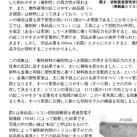
した削れやすさ（被削性）の異方性が現れま
す。また、脆性破壊が起こりやすい結晶面（へ
き開面）は材料によって決まっており、シリコ
ンの場合は最も原子密度が高い{111}面がへき開面であることが古くか
工では、被削材（単結晶シリコン）には、工具によって切削力が作用し
を仮定（あるいは実測）してへき開面に働く引張応力を計算すると、結
の起こりやすさが半定量的に予測でき、切込み量1µm の条件で得られ
きます。しかし、切込み量を100nm（右図）とさらに小さくすると、
晶方位が逆転することがわかりました。
この現象は、「脆性材料の被削性はへき開面に作用する引張応力の大き
従来の定説に反する結果であり、大いに興味を惹かれました。ここで、
材料も金属と同様に塑性変形に基づく材料除去が支配的となる」という
い。金属の塑性変形は、主に格子面上における原子のすべり（すべり変
因となります。すべり変形が起こりやすい面（すべり面）とその方向（
存して決まります。シリコンの場合には、{111}面の<110>方向となり
の起こりやすさ”を定量化する指標の確立が、この一見奇異に感じる現
ると考え、すべり変形に立脚した新たな切削モデルの構築を目指しまし
図3 は単結晶シリコン切削面断面を透過型電子
顕微鏡（TEM）によって観察した結果です。
写真の中の黒い線は“転位”と呼ばれるもので、
切削によって被削材内部のシリコン原子がどの
結晶面を基準としてどの結晶方向にすべり変形