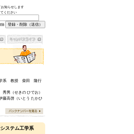
てお知らせします
力してください
解除
工学系 教授 柴田 隆行
 秀男（せきの ひでお）
伊藤高啓（いとう たかひ
生産システム工学系