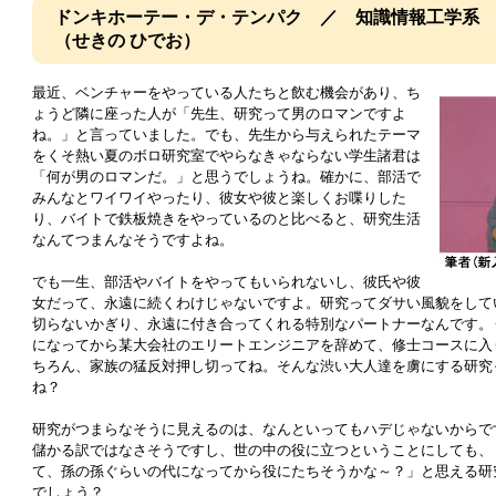
ドンキホーテー・デ・テンパク ／ 知識情報工学系
（せきの ひでお）
最近、ベンチャーをやっている人たちと飲む機会があり、ち
ょうど隣に座った人が「先生、研究って男のロマンですよ
ね。」と言っていました。でも、先生から与えられたテーマ
をくそ熱い夏のボロ研究室でやらなきゃならない学生諸君は
「何が男のロマンだ。」と思うでしょうね。確かに、部活で
みんなとワイワイやったり、彼女や彼と楽しくお喋りした
り、バイトで鉄板焼きをやっているのと比べると、研究生活
なんてつまんなそうですよね。
でも一生、部活やバイトをやってもいられないし、彼氏や彼
女だって、永遠に続くわけじゃないですよ。研究ってダサい風貌をして
切らないかぎり、永遠に付き合ってくれる特別なパートナーなんです。
になってから某大会社のエリートエンジニアを辞めて、修士コースに入
ちろん、家族の猛反対押し切ってね。そんな渋い大人達を虜にする研究
ね？
研究がつまらなそうに見えるのは、なんといってもハデじゃないからで
儲かる訳ではなさそうですし、世の中の役に立つということにしても、
て、孫の孫ぐらいの代になってから役にたちそうかな
～？」と思える研
でしょう？