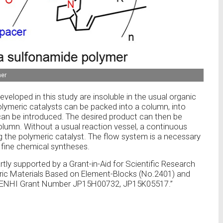
mer
eveloped in this study are insoluble in the usual organic
olymeric catalysts can be packed into a column, into
n be introduced. The desired product can then be
lumn. Without a usual reaction vessel, a continuous
 the polymeric catalyst. The flow system is a necessary
 fine chemical syntheses.
tly supported by a Grant-in-Aid for Scientific Research
ic Materials Based on Element-Blocks (No.2401) and
AKENHI Grant Number JP15H00732, JP15K05517.”