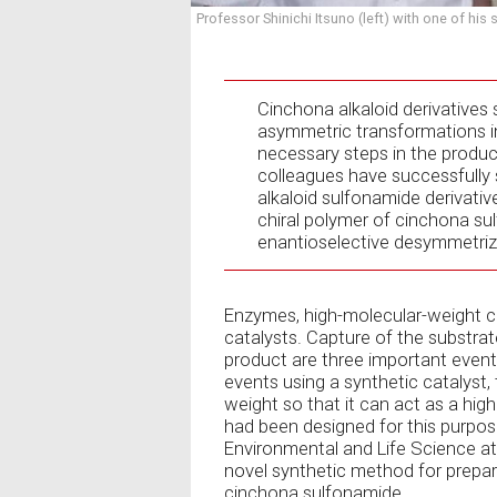
Professor Shinichi Itsuno (left) with one of his
Cinchona alkaloid derivatives s
asymmetric transformations i
necessary steps in the produc
colleagues have successfully 
alkaloid sulfonamide derivative
chiral polymer of cinchona sul
enantioselective desymmetriza
Enzymes, high-molecular-weight c
catalysts. Capture of the substrat
product are three important even
events using a synthetic catalyst,
weight so that it can act as a high
had been designed for this purpo
Environmental and Life Science at
novel synthetic method for prepari
cinchona sulfonamide.