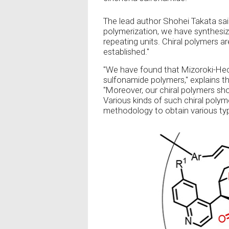
The lead author Shohei Takata said
polymerization, we have synthesi
repeating units. Chiral polymers 
established."
"We have found that Mizoroki-Hec
sulfonamide polymers," explains th
"Moreover, our chiral polymers sho
Various kinds of such chiral poly
methodology to obtain various typ