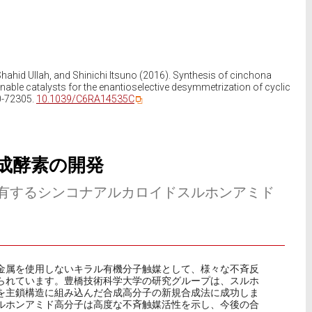
hid Ullah, and Shinichi Itsuno (2016). Synthesis of cinchona
able catalysts for the enantioselective desymmetrization of cyclic
0-72305.
10.1039/C6RA14535C
成酵素の開発
有するシンコナアルカロイドスルホンアミド
金属を使用しないキラル有機分子触媒として、様々な不斉反
られています。豊橋技術科学大学の研究グループは、スルホ
を主鎖構造に組み込んだ合成高分子の新規合成法に成功しま
ルホンアミド高分子は高度な不斉触媒活性を示し、今後の合