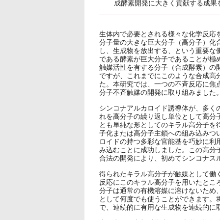
成酵素開発に大きく貢献する成果
生体内で必要とされる様々な化学反応
分子量の大きな巨大分子（高分子）化
し、生成物を放出する、という重要な
である酵素が巨大分子であることが極
触媒活性を有する分子（合成酵素）の
ですが、これまでにこのような合成高
た。本研究では、一つの不斉反応に焦
分子不斉触媒の開発に取り組みました
シンコナアルカロイド誘導体が、多く
れを高分子の繰り返し単位として高分
とも単純な形としてのキラル高分子を
子化または高分子主鎖への組み込みつ
ロイドの持つ多彩な官能基を巧妙に利
み込むことに成功しました。この高分子化
合法の開発により、初めてシンコナス
得られたキラル高分子が触媒として働
反応にこのキラル高分子を用いたとこ
分子は通常の有機溶媒に溶けないため
として何度でも使うことができます。
で、連続的に有用な生成物を連続的に