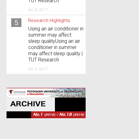
TUT Research
No. 8, 2017
Research Highlights
5
Using an air conditioner in
summer may affect
sleep qualityUsing an air
conditioner in summer
may affect sleep quality |
TUT Research
No. 9, 2017