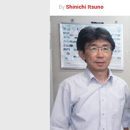
By
Shinichi Itsuno