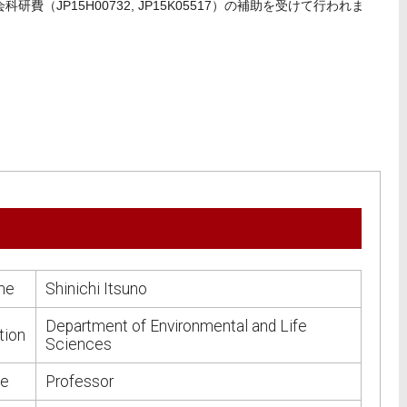
（JP15H00732, JP15K05517）の補助を受けて行われま
me
Shinichi Itsuno
Department of Environmental and Life
ation
Sciences
le
Professor