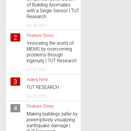
of Building Anomalies
with a Single Sensor | TUT
Research
No. 38, 2025
Feature Story
2
Innovating the world of
MEMS by overcoming
problems through
ingenuity | TUT Research
No. 25, 2021
indexj.html
3
TUT RESEARCH
No. 29, 2022
Feature Story
4
Making buildings safer by
preemptively visualizing
earthquake damage |