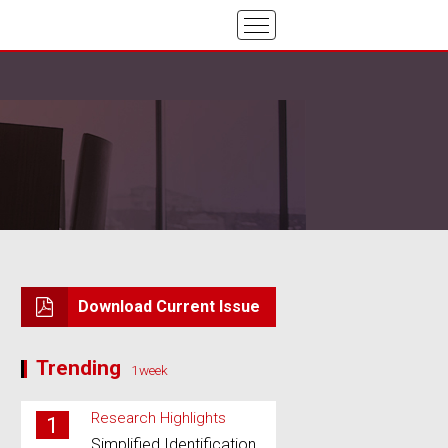
Download Current Issue
Trending
1week
Research Highlights
1
Simplified Identification