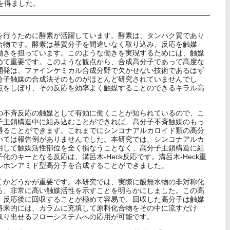
を得ました。
を行うために酵素が活躍しています。酵素は、タンパク質であり
合物です。酵素は基質分子を間違いなく取り込み、反応を触媒
働きを担っています。このような働きを実現するためには、触媒
めて重要です。このような観点から、合成高分子であって高度な
開発は、ファインケミカル合成分野で欠かせない技術であるはず
分子触媒の合成法そのものがほとんど研究されていませんでし
点をしぼり、その反応を効率よく触媒することのできるキラル高
。
の不斉反応の触媒として有効に働くことが知られているので、こ
子主鎖構造中に組み込むことができれば、高分子不斉触媒のもっ
得ることができます。これまでにシンコナアルカロイド類の高分
いては報告例がありませんでした。本研究では、シンコナアルカ
用して触媒活性部位を全く損なうことなく、高分子主鎖構造に組
のキーとなる反応は、溝呂木‐Heck反応です。溝呂木‐Heck重
ルホンアミド型高分子を合成することができました。
くかどうかが重要です。本研究では、実際に酸無水物の非対称化
ろ、非常に高い触媒活性を示すことを明らかにしました。この高
、反応後に回収することが極めて容易で、回収した高分子は触媒
将来的には、カラムに充填して原料化合物をその中に流すだけ
取り出せるフローシステムへの応用が可能です。