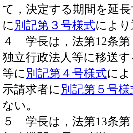
て，決定する期間を延長
に
別記第３号様式
により
４ 学長は，法第12条
独立行政法人等に移送す
等に
別記第４号様式
によ
示請求者に
別記第５号様
ない。
５ 学長は，法第13条