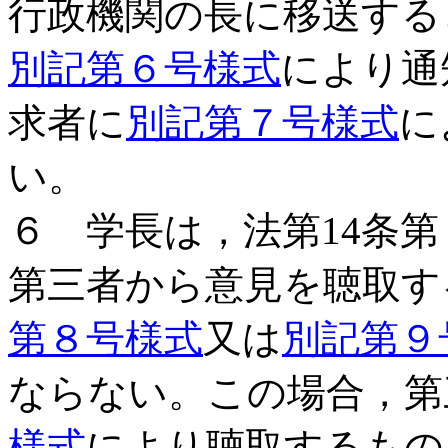
行政機関の長に移送する
別記第６号様式
により通
求者に
別記第７号様式
に
い。
６ 学長は，法第14条
第三者から意見を聴取す
第８号様式
又は
別記第９
ならない。この場合，第
様式
により聴取するもの