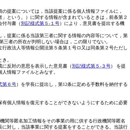
項の提案については，当該提案に係る個人情報ファイルに，
者」という。）に関する情報が含まれているときは，前条第２
会付与書（
別記様式第５-１号
）により，意見書を提出する機
し，提案に係る当該第三者に関する情報の内容等について，第
第三者の所在が判明しない場合は，この限りでない。
立行政法人等情報公開法第５条第１号ロ又は同条第２号ただし
とき。
成に反対の意思を表示した意見書（
別記様式第５-３号
） を提
個人情報ファイルとみなす。
式第６号
）を学長に提出し，第12条に定める手数料を納付する
保有個人情報を復元することができないようにするために必要
政機関等匿名加工情報をその事業の用に供する行政機関等匿名
長に対し，当該事業に関する提案をすることができる。当該行