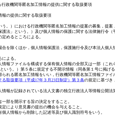
おける行政機関等匿名加工情報の提供に関する取扱要項
情報の提供に関する取扱要項
いう。）における行政機関等匿名加工情報の提案の募集，提案
保護法」という。）及び個人情報の保護に関する法律施行令（平
の定めるところによる。
合を除くほか，個人情報保護法，保護施行令及び本法人個人情報
ろによる。
人情報ファイルを構成する保有個人情報の全部又は一部（これ
法」という。）第５条に規定する不開示情報（同条第１号に掲げ
得られる匿名加工情報をいい，行政機関等匿名加工情報ファイ
る取扱要項（平成17年３月23日制定）第３条
の規定に基づき
人情報が記録されている法人文書の独立行政法人等情報公開法
は一部を開示する旨の決定をすること。
規定により意見書の提出の機会を与えること。
有個人情報から削除した記述等及び個人識別符号をいう。