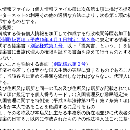
人情報ファイル（個人情報ファイル簿に次条第１項に掲げる提
インターネットの利用その他の適切な方法により，次条第１項の
示するものとする。
る提案）
構成する保有個人情報を加工して作成する行政機関等匿名加工
公開取扱要項（平成16年４月１日制定）第３条
に規定する情報
関する提案書（
別記様式第１号
。以下「提案書」という。）を
提案書に当該代理人の権限を証する書面を添えて行うものとす
らない。
ないことを誓約する書面（
別記様式第２号
）
経済社会若しくは豊かな国民生活の実現に資するものであるこ
て，当該各号に定める書類を添付しなければならない。代理人
する。
及び住所又は居所と同一の氏名及び住所又は居所が記載されて
第７項に規定する個人番号カード，出入国管理及び難民認定法（昭
入国管理に関する特例法（平成３年法律第71号）第７条第１項
る者が本人であることを確認するに足りるもの
は，その名称及び本店又は主たる事務所の所在地並びに代表者
提案の日前６月以内に作成されたものその他法律又はこれに基