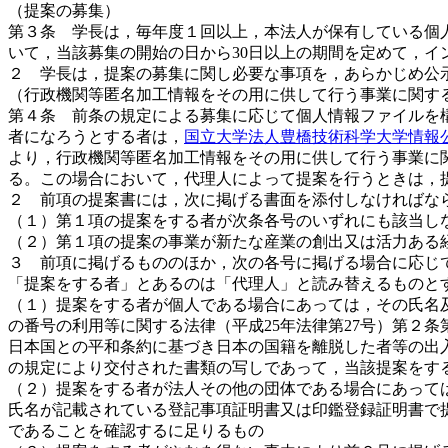
（提案の募集）
第３条 学長は，毎年度１回以上，本法人が保有している個
いて，当該募集の開始の日から30日以上の期間を定めて，
２ 学長は，提案の募集に関し必要な事項を，あらかじめ公
（行政機関等匿名加工情報をその用に供して行う事業に関す
第４条 前条の規定による募集に応じて個人情報ファイルを
者になろうとする者は，
国立大学法人豊橋技術科学大学情報
より，行政機関等匿名加工情報をその用に供して行う事業に
る。この場合において，代理人によって提案を行うときは，
２ 前項の提案書には，次に掲げる書面を添付しなければな
（１）第１項の提案をする者が次条各号のいずれにも該当し
（２）第１項の提案の事業が新たな産業の創出又は活力ある
３ 前項に掲げるもののほか，次の各号に掲げる場合に応じ
「提案をする者」とあるのは「代理人」と読み替えるものと
（１）提案をする者が個人である場合にあっては，その氏名
の番号の利用等に関する法律（平成25年法律第27号）第２条
日本国との平和条約に基づき日本の国籍を離脱した者等の出
の規定により交付された書類の写しであって，当該提案をす
（２）提案をする者が法人その他の団体である場合にあって
氏名が記載されている登記事項証明書又は印鑑登録証明書で
であることを確認するに足りるもの