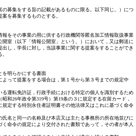
案の募集をする旨の記載があるものに限る。以下同じ。）につ
提案を募集するものとする。
情報をその事業の用に供する行政機関等匿名加工情報取扱事業
公開室（以下「情報公開室」という。）において，又は郵送に
提出し，学長に対し，当該事業に関する提案をすることができ
る。
とを明らかにする書面
によって提案をする場合は，第１号から第３号までの規定中
いる運転免許証，行政手続における特定の個人を識別するため
和26年政令第319号）第19条の３に規定する在留カード，
に規定する特別永住者証明書その他法律又はこれに基づく命令
の氏名と同一の名称及び本店又は主たる事務所の所在地並びに
づく命令の規定により交付された書類であって，その者が本人