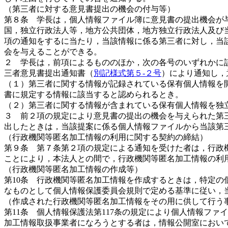
（第三者に対する意見書提出の機会の付与等）
第８条 学長は，個人情報ファイル簿に意見書の提出機会が
国，独立行政法人等，地方公共団体，地方独立行政法人及び
項の通知をするに当たり，当該情報に係る第三者に対し，当
会を与えることができる。
２ 学長は，前項によるもののほか，次の各号のいずれかに
三者意見書提出通知書（
別記様式第５-２号
）により通知し，
（１）第三者に関する情報が記録されている保有個人情報を
書に規定する情報に該当すると認められるとき。
（２）第三者に関する情報が含まれている保有個人情報を独
３ 前２項の規定により意見書の提出の機会を与えられた第
出したときは，当該提案に係る個人情報ファイルから当該第
（行政機関等匿名加工情報の利用に関する契約の締結）
第９条 第７条第２項の規定による通知を受けた者は，行政
ことにより，本法人との間で，行政機関等匿名加工情報の利
（行政機関等匿名加工情報の作成等）
第10条 行政機関等匿名加工情報を作成するときは，特定
なものとして個人情報保護委員会規則で定める基準に従い，
（作成された行政機関等匿名加工情報をその用に供して行う
第11条 個人情報保護法第117条の規定により個人情報フ
加工情報取扱事業者になろうとする者は，情報公開室におい