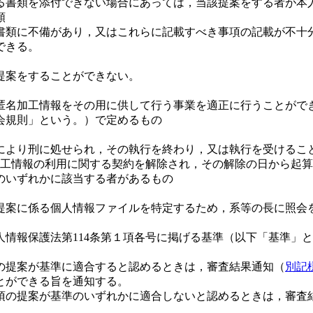
る書類を添付できない場合にあっては，当該提案をする者が本
類
書類に不備があり，又はこれらに記載すべき事項の記載が不十
できる。
提案をすることができない。
匿名加工情報をその用に供して行う事業を適正に行うことができ
会規則」という。）で定めるもの
により刑に処せられ，その執行を終わり，又は執行を受けるこ
加工情報の利用に関する契約を解除され，その解除の日から起
のいずれかに該当する者があるもの
提案に係る個人情報ファイルを特定するため，系等の長に照会
情報保護法第114条第１項各号に掲げる基準（以下「基準」
の提案が基準に適合すると認めるときは，審査結果通知（
別記
とができる旨を通知する。
項の提案が基準のいずれかに適合しないと認めるときは，審査