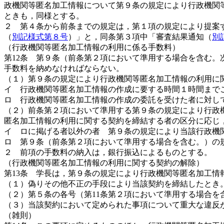
政機関等匿名加工情報について第９条の規定により行政機関
ときも，同様とする。
２ 第４条から前条までの規定は，第１項の規定により提案
（
別記様式第８号
）」と，同条第３項中「審査結果通知（
別
（行政機関等匿名加工情報の利用に係る手数料）
第12条 第９条（前条第２項において準用する場合を含む
手数料を納めなければならない。
（１）第９条の規定により行政機関等匿名加工情報の利用に関
イ 行政機関等匿名加工情報の作成に要する時間１時間までごと
ロ 行政機関等匿名加工情報の作成の委託を受けた者に対し
（２）前条第２項において準用する第９条の規定により行政
匿名加工情報の利用に関する契約を締結する者の区分に応じ
イ ロに掲げる者以外の者 第９条の規定により当該行政機
ロ 第９条（前条第２項において準用する場合を含む。）の規
２ 前項の手数料の納入は，銀行振込によるものとする。
（行政機関等匿名加工情報の利用に関する契約の解除）
第13条 学長は，第９条の規定により行政機関等匿名加工
（１）偽りその他不正の手段により当該契約を締結したとき
（２）第５条の各号（第11条第２項において準用する場合を
（３）当該契約において定められた事項について重大な違反
（雑則）