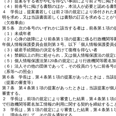
（３）提案をする者がやむを得ない事由により前２号に掲げ
（４）前各号に掲げる書類のほか，本法人が必要と認める書
４ 学長は，提案書若しくは前２項の規定により添付された
明を求め，又は当該書面若しくは書類の訂正を求めることが
（欠格事由）
第５条 次の各号のいずれかに該当する者は，前条第１項の
（１）未成年者
（２）心身の故障により前条第１項の提案に係る行政機関等
年個人情報保護委員会規則第３号。以下「個人情報保護委員
（３）破産手続開始の決定を受けて復権を得ない者
（４）禁錮以上の刑に処せられ，又は個人情報保護法の規定
（５）個人情報保護法第120条の規定により行政機関等匿名
（６）法人その他の団体であって，その役員のうちに前各号
（系等への照会）
第６条 学長は，第４条第１項の提案があったときは，当該
（提案の審査等）
第７条 第４条第１項の提案があったときは，当該提案が個人
審査する。
２ 学長は，前項の規定により審査した結果，第４条第１項
で行政機関等匿名加工情報の利用に関する契約を締結するこ
３ 学長は，第１項の規定により審査した結果，第４条第１
し，理由を付して，その旨を通知する。