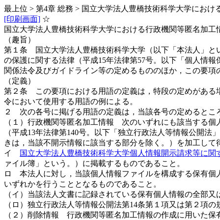
最上位 > 第4章 総務 > 国立大学法人豊橋技術科学大学に
[印刷画面]
☆
国立大学法人豊橋技術科学大学における行政機関等匿名加工
（趣旨）
第１条 国立大学法人豊橋技術科学大学（以下「本法人」と
の保護に関する法律（平成15年法律第57号。以下「個人情報
関係法令及びガイドライン等の定めるもののほか，この要項
（定義）
第２条 この要項における用語の定義は，特段の定めがある場
令において使用する用語の例による。
２ 次の各号に掲げる用語の定義は，当該各号の定めるとこ
（１）行政機関等匿名加工情報 次のいずれにも該当する個
（平成13年法律第140号。以下「独立行政法人等情報公開
きは，当該不開示情報に該当する部分を除く。）を加工して
イ
国立大学法人豊橋技術科学大学個人情報開示請求等に関す
ァイル簿」という。）に掲載するものであること。
ロ 本法人に対し，当該個人情報ファイルを構成する保有個
いずれかを行うこととなるものであること。
（イ）当該法人文書に記録されている保有個人情報の全部又
（ロ）独立行政法人等情報公開法第14条第１項又は第２項の
（２）削除情報 行政機関等匿名加工情報の作成に用いた保