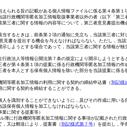
与えられる旨の記載がある個人情報ファイルに係る第４条第１
当該行政機関等匿名加工情報取扱事業者以外の者（以下「第三
該第三者に関する情報の内容等について，第三者意見書提出機
該当するときは，前条第２項の通知に先立ち，当該第三者に対
意見書を提出する機会を与えなければならない。ただし，当該
開示しようとする場合であって，当該第三者に関する情報が独
立行政法人等情報公開法第７条の規定により開示しようとする
三者が第４条第１項の提案に係る行政機関等匿名加工情報の作
三者を本人とする保有個人情報を除いた部分を当該提案に係る
機関等匿名加工情報の利用に関する契約の締結申込書（
別記様
用に関する契約を締結することができる。
の個人を識別することができないように，及びその作成に用いる
当該保有個人情報を加工しなければならない。
事業に関する提案等）
ァイル簿に行政機関等匿名加工情報に関する事項が記載された行
て，又は郵送により，提案書（
別記様式第７号
）を提出し，学