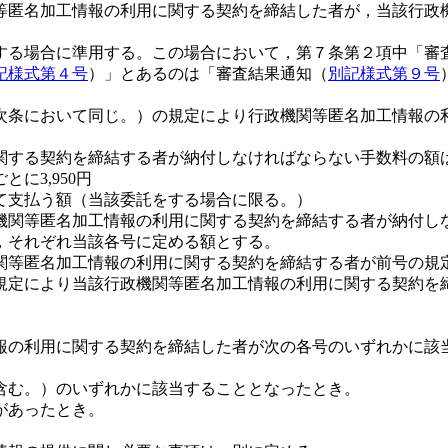
等匿名加工情報の利用に関する契約を締結した者が，当該行政
する場合に準用する。この場合において，第７条第２項中「審
記様式第４号
）」とあるのは「審査結果通知（
別記様式第９号
。次条において同じ。）の規定により行政機関等匿名加工情報の
する契約を締結する者が納付しなければならない手数料の額は，
に3,950円
て支払う額（当該委託をする場合に限る。）
機関等匿名加工情報の利用に関する契約を締結する者が納付し
，それぞれ当該各号に定める額とする。
関等匿名加工情報の利用に関する契約を締結する者が前号の規
定により当該行政機関等匿名加工情報の利用に関する契約を締結し
情報の利用に関する契約を締結した者が次の各号のいずれかに該
。
含む。）のいずれかに該当することとなったとき。
があったとき。