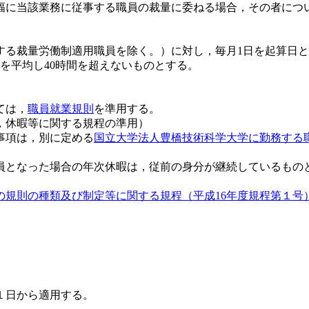
幅に当該業務に従事する職員の裁量に委ねる場合，その者につ
する裁量労働制適用職員を除く。）に対し，毎月1日を起算日
を平均し40時間を超えないものとする。
ては，
職員就業規則
を準用する。
，休暇等に関する規程の準用）
事項は，別に定める
国立大学法人豊橋技術科学大学に勤務する職
員となった場合の年次休暇は，従前の身分が継続しているもの
の規則の種類及び制定等に関する規程（平成16年度規程第１号
月１日から適用する。