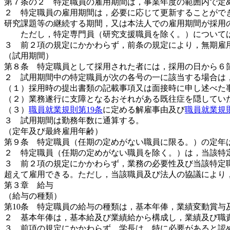
第７条の２ 特定職員の雇用期間は，事業年度の範囲内で定
２ 特定職員の雇用期間は，必要に応じて更新することがで
研究課題等の継続する期間，又は本法人での雇用期間が採用
ただし，特定専門員（研究支援職員を除く。）については，
３ 前２項の規定にかかわらず，前条の規定により，無期雇
（試用期間）
第８条 特定職員として採用された者には，採用の日から６
２ 試用期間中の特定職員が次の各号の一に該当する場合は
（１）採用時の提出書類の記載事項又は面接時に申し述べた
（２）業務遂行に支障となるおそれがある既往症を隠してい
（３）
職員就業規則第19条
に定める解雇事由及び
職員就業規則
３ 試用期間は勤務年数に通算する。
（定年及び最終雇用年齢）
第９条 特定職員（任期の定めがない職員に限る。）の定年は
２ 特定職員（任期の定めがない職員を除く。）は，当該特定
３ 前２項の規定にかかわらず，業務の必要性及び当該特定
超えて雇用できる。ただし，当該職員及び法人の協議により
第３章 給与
（給与の種類）
第10条 特定職員の給与の種類は，基本年俸，業績変動賞与
２ 基本年俸は，基本給及び業績給から構成し，業績及び職
３ 前項の規定にかかわらず，学長は，特に必要があると認