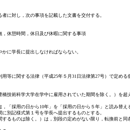
る者に対し，次の事項を記載した文書を交付する。
無，休憩時間，休日及び休暇に関する事項
やかに学長に提出しなければならない。
用等に関する法律（平成25年５月31日法律第27号）で定め
（豊橋技術科学大学在学中に雇用されていた期間を除く。）を超
「採用の日から10年」を「採用の日から５年」と読み替え
間に別記様式第１号を学長へ提出するものとする。
関するものは除く。）は，別段の定めがない限り，転換前と同