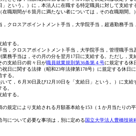
準日」という。）に，本法人に在職する特定職員に対して支給す
（在職期間が６箇月に満たない者については，その在職期間。
当，クロスアポイントメント手当，大学院手当，超過勤務手当
支給する。
手当，クロスアポイントメント手当，大学院手当，管理職手当及
業務手当は，その月の分を翌月17日に支給する。ただし，支
その支給日の前々日が
職員就業規則第36条第４号
に規定する休
祝日に関する法律（昭和23年法律第178号）に規定する休日
給する。
において，６月30日及び12月10日を「支給日」という。）に
する。
支給する。
項の規定により支給される月額基本給を153（１か月当たりの
の給与について必要な事項は，別に定める
国立大学法人豊橋技術科