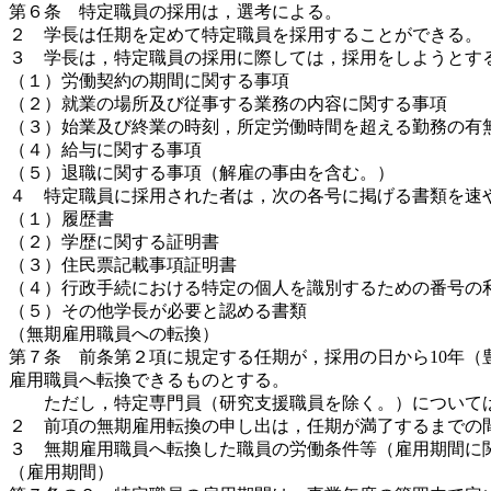
第６条 特定職員の採用は，選考による。
２ 学長は任期を定めて特定職員を採用することができる。
３ 学長は，特定職員の採用に際しては，採用をしようとす
（１）労働契約の期間に関する事項
（２）就業の場所及び従事する業務の内容に関する事項
（３）始業及び終業の時刻，所定労働時間を超える勤務の有
（４）給与に関する事項
（５）退職に関する事項（解雇の事由を含む。）
４ 特定職員に採用された者は，次の各号に掲げる書類を速
（１）履歴書
（２）学歴に関する証明書
（３）住民票記載事項証明書
（４）行政手続における特定の個人を識別するための番号の利
（５）その他学長が必要と認める書類
（無期雇用職員への転換）
第７条 前条第２項に規定する任期が，採用の日から10年
雇用職員へ転換できるものとする。
ただし，特定専門員（研究支援職員を除く。）については，
２ 前項の無期雇用転換の申し出は，任期が満了するまでの
３ 無期雇用職員へ転換した職員の労働条件等（雇用期間に
（雇用期間）