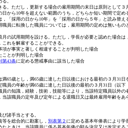
める。
きる。ただし，更新する場合の雇用期間の末日は原則として３月
の日から10年を超えない範囲のうち，どちらか短い期間で定め
「採用の日から10年」を「採用の日から５年」と読み替え
用職員に転換した職員については，雇用期間の定めは無いもの
箇月の試用期間を設ける。ただし，学長が必要と認めた場合は
，これを解雇することができる。
事項が事実と著しく相違することが判明した場合
たことが判明した場合
第43条
に定める懲戒事由に該当した場合
満65歳とし，満65歳に達した日以後における最初の３月31
職員の年齢が満65歳に達した日以後の最初の３月31日（以
職員の知識，経験，技術，技能等により，当該特定職員以外の
，当該職員の定年及び定年による退職日又は最終雇用年齢をあ
及び諸手当とする。
責等を総合的に勘案し，
別表第２
に定める基本年俸表により学
めたときは，当該職員に係る基本年俸の額を決定又は改定する