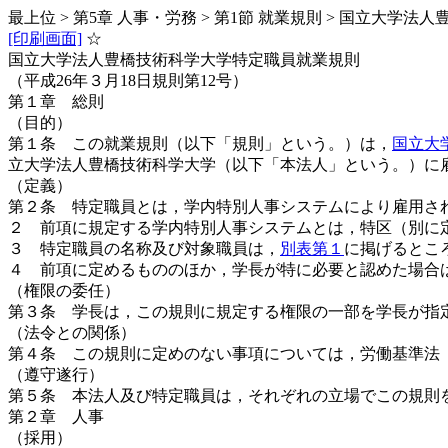
最上位 > 第5章 人事・労務 > 第1節 就業規則 > 国立大
[印刷画面]
☆
国立大学法人豊橋技術科学大学特定職員就業規則
（平成26年３月18日規則第12号）
第１章 総則
（目的）
第１条 この就業規則（以下「規則」という。）は，
国立大
立大学法人豊橋技術科学大学（以下「本法人」という。）に
（定義）
第２条 特定職員とは，学内特別人事システムにより雇用さ
２ 前項に規定する学内特別人事システムとは，特区（別に
３ 特定職員の名称及び対象職員は，
別表第１
に掲げると
４ 前項に定めるもののほか，学長が特に必要と認めた場
（権限の委任）
第３条 学長は，この規則に規定する権限の一部を学長が指
（法令との関係）
第４条 この規則に定めのない事項については，労働基準法（
（遵守遂行）
第５条 本法人及び特定職員は，それぞれの立場でこの規則
第２章 人事
（採用）