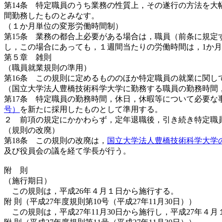
第14条 特定職員のうち業務の性質上，その遂行の方法を大
間勤務したものとみなす。
（１か月単位の変形労働時間制）
第15条 業務の都合上必要がある場合は，職員（前条に規定
し，この場合にあっても，１週間当たりの労働時間は，1か月
第５章 雑則
（職員就業規則の準用）
第16条 この規則に定めるもののほか特定職員の就業に関し
（国立大学法人豊橋技術科学大学に勤務する職員の勤務時間
第17条 特定職員の勤務時間，休日，休暇等について必要な
号）
を新たに採用したものとして準用する。
２ 前項の規定にかかわらず，定年退職後，引き続き特定職
（規則の改廃）
第18条 この規則の改廃は，
国立大学法人豊橋技術科学大学
及び役員会の議を経て学長が行う。
附 則
（施行期日）
この規則は，平成26年４月１日から施行する。
附 則（平成27年度規則第10号（平成27年11月30日））
この規則は，平成27年11月30日から施行し，平成27年４