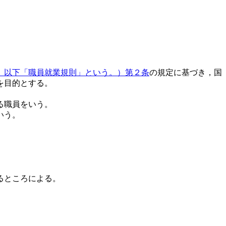
号。以下「職員就業規則」という。）第２条
の規定に基づき，国
を目的とする。
る職員をいう。
いう。
るところによる。