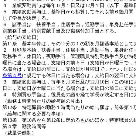
４ 業績変動賞与は毎年６月１日又は12月１日（以下「基
５ 業績変動賞与は，基準日から起算してそれ以前６箇月間
じて学長が決定する。
６ 諸手当は，扶養手当，住居手当，通勤手当，単身赴任手
別業務手当，特別貢献手当及び職務付加手当とする。
（給与の支給日）
第11条 基本年俸は，その12分の１の額を月額基本給として
２ 月額基本給，扶養手当，住居手当，通勤手当，単身赴任
勤務手当，休日給，夜勤手当，管理職員特別勤務手当及び特別
曜日に当たる場合は，支給日の前々日（支給日が日曜日で，
る場合は，支給日の前日に，支給日が月曜日で，かつ，国民の
条第４号
に規定する休日に当たる場合は，支給日の翌日に支
３ 業績変動賞与は，毎年６月30日及び12月10日（この項
日に，支給日が土曜日に当たる場合は，支給日の前日に支給
４ 特別貢献手当は，役員会の議を経て学長が決定する日に
（勤務１時間当たりの給与額の算出）
第12条 特定職員の勤務１時間当たりの給与額は，前条第１
（給与に関する必要な事項）
第13条 第10条から第12条に定めるもののほか，特定職員
第４章 勤務時間等
（裁量労働制）