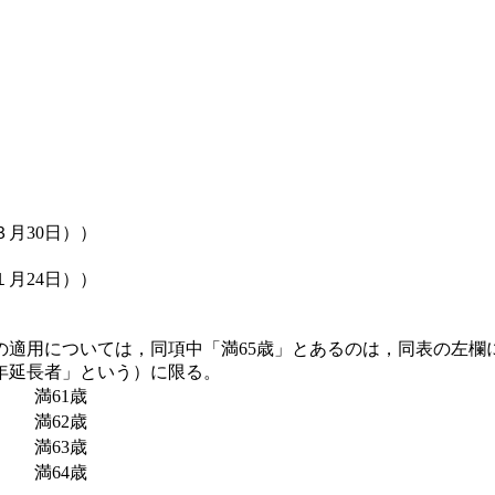
）年３月30日））
年１月24日））
の適用については，同項中「満65歳」とあるのは，同表の左欄
年延長者」という）に限る。
満61歳
満62歳
満63歳
満64歳