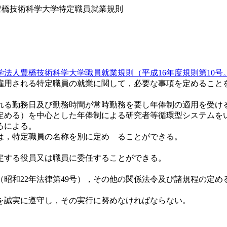
学法人豊橋技術科学大学特定職員就業規則
学法人豊橋技術科学大学職員就業規則（平成16年度規則第10
雇用される特定職員の就業に関して，必要な事項を定めること
れる勤務日及び勤務時間が常時勤務を要し年俸制の適用を受け
定める）を中心とした年俸制による研究者等循環型システムを
ころによる。
合は，特定職員の名称を別に定め ることができる。
定する役員又は職員に委任することができる。
昭和22年法律第49号），その他の関係法令及び諸規程の定め
を誠実に遵守し，その実行に努めなければならない。