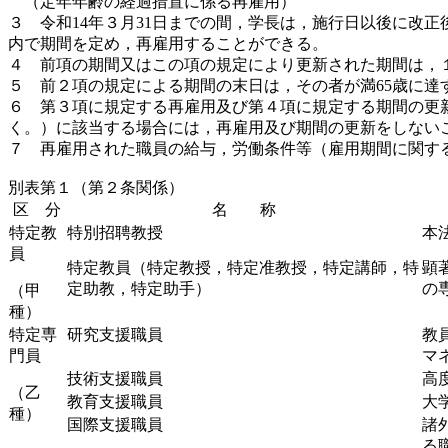
（定年年齢の経過措置に係る再雇用）
３ 令和14年３月31日までの間，学長は，施行日以後に改
内で期間を定め，再雇用することができる。
４ 前項の期間又はこの項の規定により更新された期間は，
５ 前２項の規定による期間の末日は，その者が満65歳に達
６ 第３項に規定する再雇用及び第４項に規定する期間の更
く。）に該当する場合には，再雇用及び期間の更新をしない
７ 再雇用された職員の給与，労働条件等（雇用期間に関す
別表第１（第２条関係）
区 分
名 称
特定教
特別招聘教授
本
員
特定教員（特定教授，特定准教授，特定講師，特
顕
定助教，特定助手）
の
（甲
種）
特定専
研究支援職員
教
門員
マ
技術支援職員
高
（乙
教育支援職員
大
種）
国際支援職員
諸
る