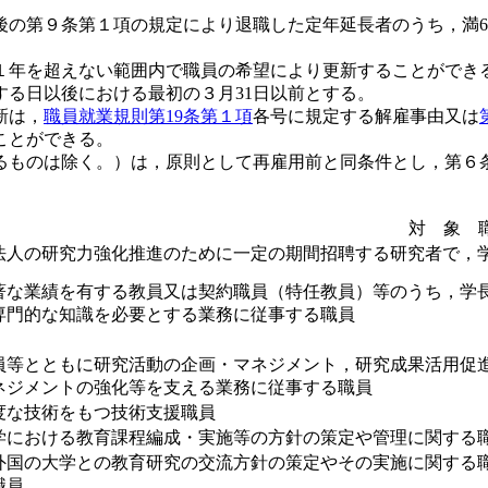
正後の第９条第１項の規定により退職した定年延長者のうち，満
１年を超えない範囲内で職員の希望により更新することができ
する日以後における最初の３月31日以前とする。
新は，
職員就業規則第19条第１項
各号に規定する解雇事由又は
ことができる。
るものは除く。）は，原則として再雇用前と同条件とし，第６
対 象 
法人の研究力強化推進のために一定の期間招聘する研究者で，
著な業績を有する教員又は契約職員（特任教員）等のうち，学
専門的な知識を必要とする業務に従事する職員
員等とともに研究活動の企画・マネジメント，研究成果活用促
ネジメントの強化等を支える業務に従事する職員
度な技術をもつ技術支援職員
学における教育課程編成・実施等の方針の策定や管理に関する
外国の大学との教育研究の交流方針の策定やその実施に関する
職員