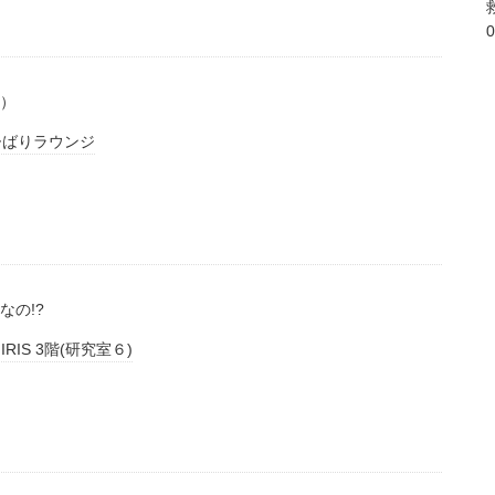
0
）
ひばりラウンジ
の!?
IRIS 3階(研究室６)