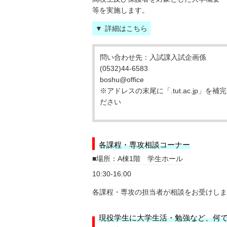
2018-07-01
等を実施します。
高校生向け進学説明会申し込みフォーム
を
詳細はこちら
2018-06-27
問い合わせ先：入試課入試企画係
研究室公開情報
を更新
(0532)44-6583
boshu@office
2018-06-27
※アドレスの末尾に「.tut.ac.jp」を補
ださい
第35回オープンキャンパス特設サイトOP
各課程・専攻相談コーナー
場所：A棟1階 学生ホール
10:30-16:00
各課程・専攻の担当者が相談をお受けしま
現役学生に大学生活・勉強など、何