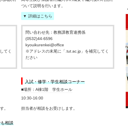
ついて説明を行います。
更新
詳細はこちら
問い合わせ先：教務課教育連携係
(0532)44-6596
kyouikurenkei@office
完してく
※アドレスの末尾に「.tut.ac.jp」を補完してく
ださい
EN。
入試・修学・学生相談コーナー
場所：A棟1階 学生ホール
10:30-16:00
す。
担当者が相談をお受けします。
でも相談