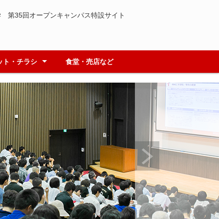
 第35回オープンキャンパス特設サイト
ット・チラシ
食堂・売店など
系
学
端融合研究所
レット