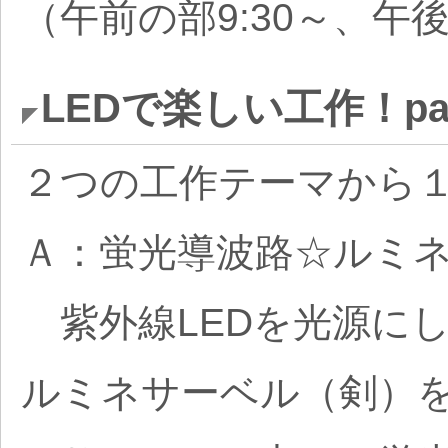
（午前の部9:30～、午後
LEDで楽しい工作！par
２つの工作テーマから
Ａ：蛍光導波路☆ルミ
紫外線LEDを光源に
ルミネサーベル（剣）